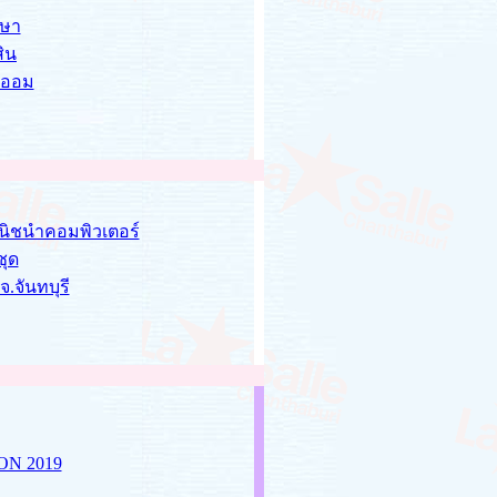
กษา
ิน
รออม
านิชนำคอมพิวเตอร์
ชุด
.จันทบุรี
ON 2019