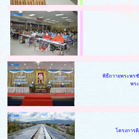
พิธีถวายพระพรชั
พระ
โครงการติด