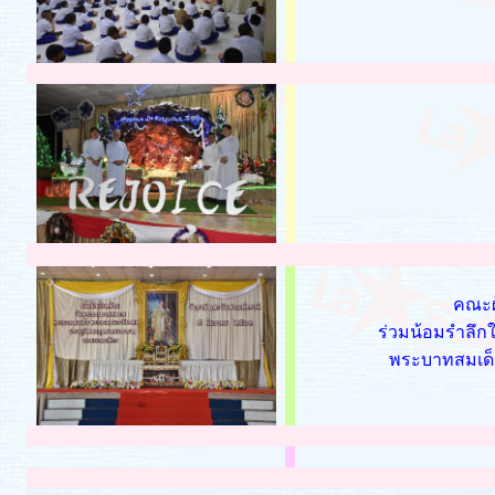
คณะผู
ร่วมน้อมรำลึ
พระบาทสมเด็