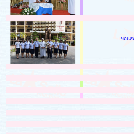
ขอแสด