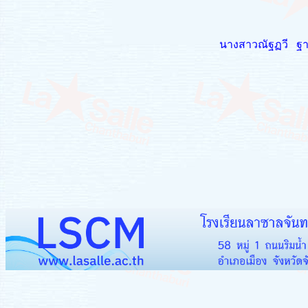
นางสาวณัฐฏวี ฐา