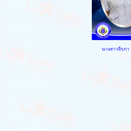
นางสาวจีรภ