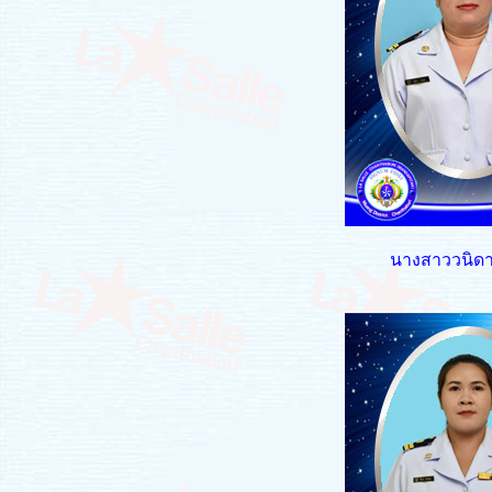
นางสาววนิดา