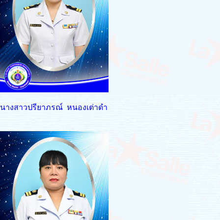
นางสาวปรียาภรณ์ หนองเต่าดำ