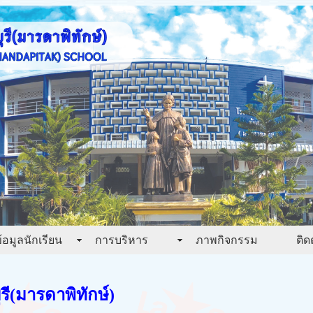
้อมูลนักเรียน
การบริหาร
ภาพกิจกรรม
ติด
ี(มารดาพิทักษ์)