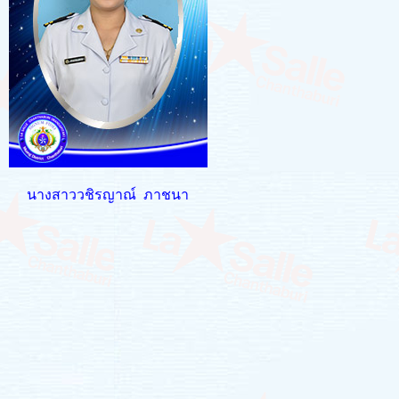
นางสาววชิรญาณ์ ภาชนา